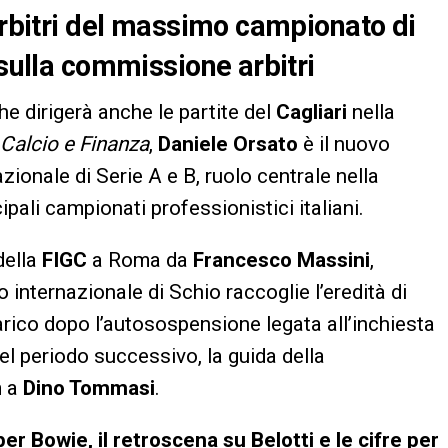
 arbitri del massimo campionato di
 sulla commissione arbitri
he dirigerà anche le partite del
Cagliari
nella
Calcio e Finanza
,
Daniele Orsato
è il nuovo
ionale di Serie A e B, ruolo centrale nella
ipali campionati professionistici italiani.
della
FIGC
a Roma da
Francesco Massini
,
ro internazionale di Schio raccoglie l’eredità di
carico dopo l’autosospensione legata all’inchiesta
Nel periodo successivo, la guida della
m a
Dino Tommasi
.
r Bowie, il retroscena su Belotti e le cifre per