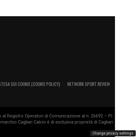
STESA SUI COOKIE (COOKIE POLICY)
NETWORK SPORT REVIEW
o al Registro Operatori di Comunicazione al n. 26692 – PI
marchio Cagliari Calcio è di esclusiva proprietà di Cagliari
Change privacy settings