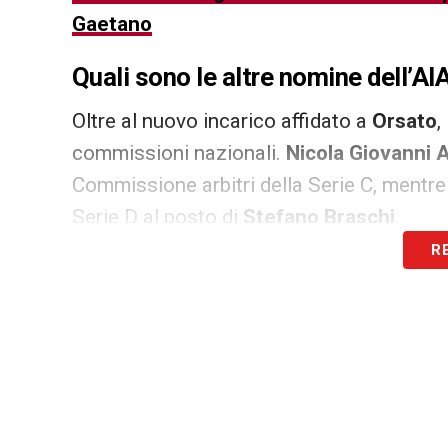
Gaetano
Quali sono le altre nomine dell’AI
Oltre al nuovo incarico affidato a
Orsato
, 
commissioni nazionali.
Nicola Giovanni A
Commissione arbitri della Serie C, mentr
Serie D al posto di
Stefano Braschi
.
R
Per il
Cagliari
, come per tutte le squadre d
prossima stagione. Le designazioni arbitr
da
Daniele Orsato
, chiamato a inaugurare
movimento arbitrale italiano.
LA PLAYLIST DELLE NOSTRE TOP NEW