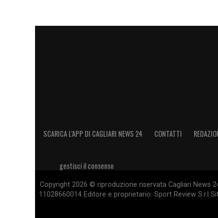
SCARICA L’APP DI CAGLIARI NEWS 24
CONTATTI
REDAZIO
gestisci il consenso
Copyright 2026 © riproduzione riservata Cagliari News 24
11028660014 Editore e proprietario: Sport Review S.r.l Sito