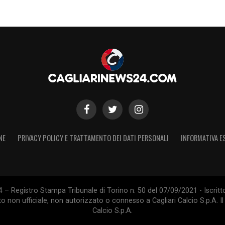
NE
PRIVACY POLICY E TRATTAMENTO DEI DATI PERSONALI
INFORMATIVA E
 – Registro Stampa Tribunale di Torino n. 50 del 07/09/2021 - Iscritt
 non ufficiale, non autorizzato o connesso a Cagliari Calcio S.p.A. Il 
Calcio S.p.A.