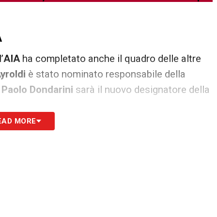
A
l’
AIA
ha completato anche il quadro delle altre
yroldi
è stato nominato responsabile della
e
Paolo Dondarini
sarà il nuovo designatore della
EAD MORE
i Serie A, la novità riguarda direttamente la
ali passeranno ora dalla nuova gestione guidata
 una fase delicata e molto osservata per l’intero
S