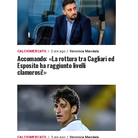
CALCIOMERCATO
2 ore ago
Veronica Mandala
Accomando: «La rottura tra Cagliari ed
Esposito ha raggiunto livelli
clamorosi!»
CALCIOMERCATO
3 ore ago
Veronica Mandala