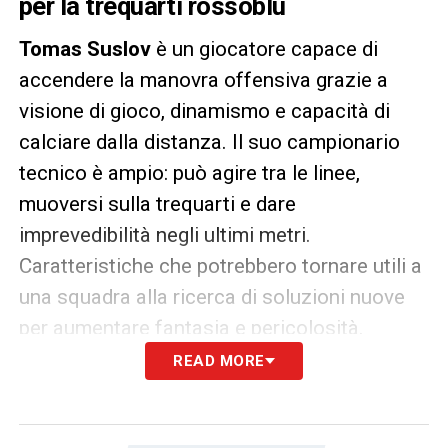
per la trequarti rossoblù
Tomas Suslov
è un giocatore capace di
accendere la manovra offensiva grazie a
visione di gioco, dinamismo e capacità di
calciare dalla distanza. Il suo campionario
tecnico è ampio: può agire tra le linee,
muoversi sulla trequarti e dare
imprevedibilità negli ultimi metri.
Caratteristiche che potrebbero tornare utili a
una squadra alla ricerca di soluzioni nuove
per aumentare fantasia e pericolosità.
READ MORE
Il trequartista dell’
Hellas Verona
ha
dimostrato di poter incidere anche nei
contesti più intensi, pur avendo bisogno di