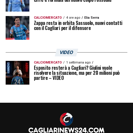
giocatore slovacco nel gruppo rossoblù.
CALCIOMERCATO
4 ore ago
Elia Serra
Suslov Cagliari, Accardi può valutare
Zappa resta in orbita Sassuolo, nuovi contatti
con il Cagliari per il difensore
un tentativo
Il direttore sportivo Pietro Accardi
potrebbe fare un tentativo per capire
VIDEO
margini, costi e disponibilità dell’Hellas
CALCIOMERCATO
1 settimana ago
Esposito resterà a Cagliari? Giulini vuole
Verona. La trattativa, al momento, resta
risolvere la situazione, ma per 20 milioni può
partire – VIDEO
una possibilità da sviluppare, ma il profilo
di Suslov intriga per età, caratteristiche e
potenziale.
Il
Cagliari
osserva, valuta e resta pronto a
inserirsi qualora si aprisse uno spiraglio
concreto. La trequarti rossoblù potrebbe