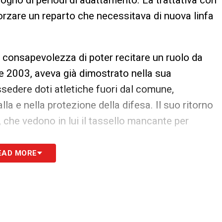
ogno di periodi di adattamento. La trattativa con
nforzare un reparto che necessitava di nuova linfa
 consapevolezza di poter recitare un ruolo da
se 2003, aveva già dimostrato nella sua
sedere doti atletiche fuori dal comune,
la e nella protezione della difesa. Il suo ritorno
 che vedono in lui il tassello mancante per
EAD MORE
ulemana per i sardi
esto trasferimento? La formula scelta dai due
iscatto
. Questo permette ai sardi di testare
di procedere all’eventuale acquisto a titolo