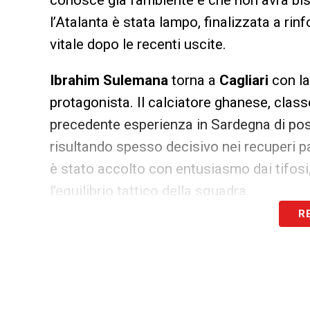
conosce già l’ambiente e che non avrà bis
l’Atalanta è stata lampo, finalizzata a ri
vitale dopo le recenti uscite.
Ibrahim Sulemana
torna a
Cagliari
con la
protagonista. Il calciatore ghanese, clas
precedente esperienza in Sardegna di pos
risultando spesso decisivo nei recuperi pal
è stato accolto con entusiasmo dai tifosi,
l’equilibrio tattico della squadra.
R
Cifre e dettagli dell’operazione S
Ma quali sono i contorni economici di qu
club è quella del
prestito con diritto di r
nuovamente l’impatto del giocatore prima 