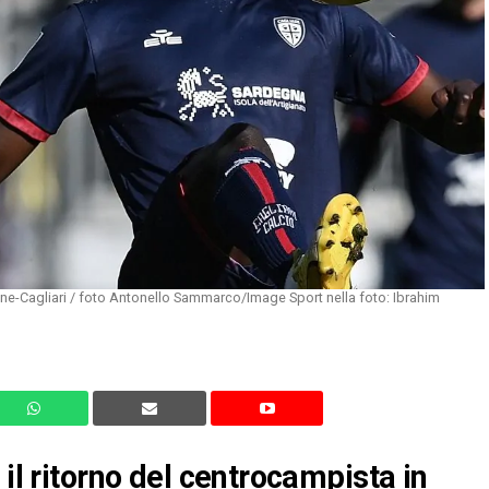
ne-Cagliari / foto Antonello Sammarco/Image Sport nella foto: Ibrahim
 il ritorno del centrocampista in