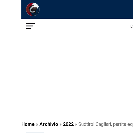
C
Home
»
Archivio
»
2022
»
Sudtirol Cagliari, partita e