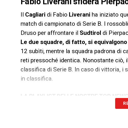
Fabio Liverani sfiderà Pierpaol
Il
Cagliari
di Fabio
Liverani
ha iniziato qu
match di campionato di Serie B. I rossoblù
Druso per affrontare il
Sudtirol
di Pierpa
Le due squadre, di fatto, si equivalgono
12 subìti, mentre la squadra padrona di c
reti pressoché identica. Nonostante ciò, il 
classifica di Serie B. In caso di vittoria, 
in classifica.
LA PLAYLIST DELLE NOSTRE TOP NEW
R