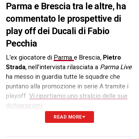
Parma e Brescia tra le altre, ha
commentato le prospettive di
play off dei Ducali di Fabio
Pecchia
L’ex giocatore di
Parma
e Brescia,
Pietro
Strada
, nell’intervista rilasciata a
Parma Live
ha messo in guardia tutte le squadre che
puntano alla promozione in serie A tramite i
playoff.
Vi riportiamo uno stralcio delle sue
dichiarazioni:
READ MORE
«Il Parma ha avuto dei momenti di alti e
bassi durante la stagione, ma ha una rosa