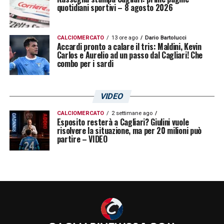
quotidiani sportivi – 8 agosto 2026
classifica la squadra biancorossa, ma serve
vincere”.».
CALCIOMERCATO
13 ore ago
Dario Bartolucci
Accardi pronto a calare il tris: Maldini, Kevin
Carlos e Aurelio ad un passo dal Cagliari! Che
LA PLAYLIST DELLE NOSTRE TOP NEWS
combo per i sardi
VIDEO
CALCIOMERCATO
2 settimane ago
Esposito resterà a Cagliari? Giulini vuole
risolvere la situazione, ma per 20 milioni può
partire – VIDEO