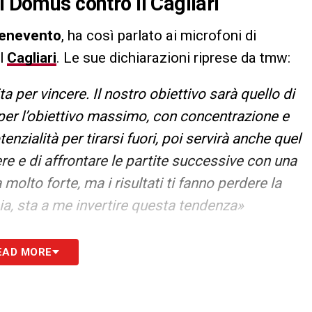
l Domus contro il Cagliari
enevento
, ha così parlato ai microfoni di
il
Cagliari
. Le sue dichiarazioni riprese da tmw:
 per vincere. Il nostro obiettivo sarà quello di
 per l’obiettivo massimo, con concentrazione e
nzialità per tirarsi fuori, poi servirà anche quel
ere e di affrontare le partite successive con una
molto forte, ma i risultati ti fanno perdere la
ia, sta a me invertire questa tendenza»
S
EAD MORE