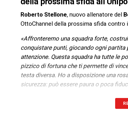
della prossima sfida all’Unipo
Roberto Stellone
, nuovo allenatore del
B
OttoChannel della prossima sfida contro 
«Affronteremo una squadra forte, costruita
conquistare punti, giocando ogni partita
attenzione. Questa squadra ha tutte le pote
pizzico di fortuna che ti permette di vinc
testa diversa. Ho a disposizione una rosa 
sicurezza: può essere paura o poca fiduc
LA PLAYLIST DELLE NOSTRE TOP NEW
R