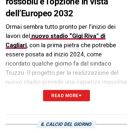
rossoblù e l’opzione in vista
dell’Europeo 2032
Ormai sembra tutto pronto per l’inizio dei
lavori del
nuovo stadio “Gigi Riva” di
Cagliari
, con la prima pietra che potrebbe
essere posata ad inizio 2024, come
ricordato qualche giorno fa dal sindaco
Truzzu. Il progetto per la realizzazione del
nuovo stadio prevede una capienza massima
di 25.200 spettatori. La capienza
READ MORE
dell’impianto sarà tuttavia estendibile:
qualora l’Italia riuscisse ad aggiudicarsi
l’europeo 2032, con anche la città di Cagliari
IL CALCIO DEL GIORNO
candidata, i posti a sedere saranno estesi a