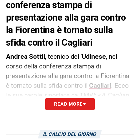
conferenza stampa di
presentazione alla gara contro
la Fiorentina è tornato sulla
sfida contro il Cagliari
Andrea Sottil
, tecnico dell’
Udinese
, nel
corso della conferenza stampa di
presentazione alla gara contro la Fiorentina
è tornato sulla sfida contro il
Cagliari
. Ecco
le sue parole, riportate da TMW: «
A Cagliari
non abbiamo avuto solo la chance di
READ MORE
Lucca
,
Thauvin ha altri due tiri, a fine primo tempo
ce l’ha sulla sua mattonella a specchio
aperto e calcia male. Lì dobbiamo essere
IL CALCIO DEL GIORNO