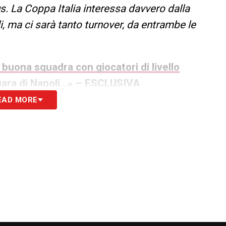
us. La Coppa Italia interessa davvero dalla
i, ma ci sarà tanto turnover, da entrambe le
a buona squadra con giocatori di livello
gara di Napoli…» – ESCLUSIVA
EAD MORE
S