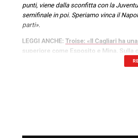
punti, viene dalla sconfitta con la Juvent
semifinale in poi. Speriamo vinca il Napol
parti».
LEGGI ANCHE:
Troise: «Il Cagliari ha un
superiore come Esposito e Mina. Sulla 
R
LA PLAYLIST DELLE NOSTRE TOP NEW