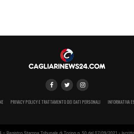
te e scorse un clochard e lo sgridò poiché
. Dopo gli allungò una banconota, una cosa
oltà giocò con la tonsillite e segnò due gol, a
esta immagine, quando vado all’Unipol Domus
emozioni non lo scudetto ma del Cagliari in
rtuna ma chissà»
.
S
NE
PRIVACY POLICY E TRATTAMENTO DEI DATI PERSONALI
INFORMATIVA E
 – Registro Stampa Tribunale di Torino n. 50 del 07/09/2021 - Iscritt