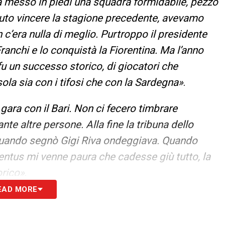
va messo in piedi una squadra formidabile, pezzo
uto vincere la stagione precedente, avevamo
 c’era nulla di meglio. Purtroppo il presidente
ranchi e lo conquistà la Fiorentina. Ma l’anno
u un successo storico, di giocatori che
la sia con i tifosi che con la Sardegna»
.
 gara con il Bari. Non ci fecero timbrare
e altre persone. Alla fine la tribuna dello
quando segnò Gigi Riva ondeggiava. Quando
ntus mi venne paura che cadesse giù tutto, la
orico»
.
EAD MORE
lice prendere confidenza con lui, era molto
udiava prima e poi aveva una sensibilità diversa.