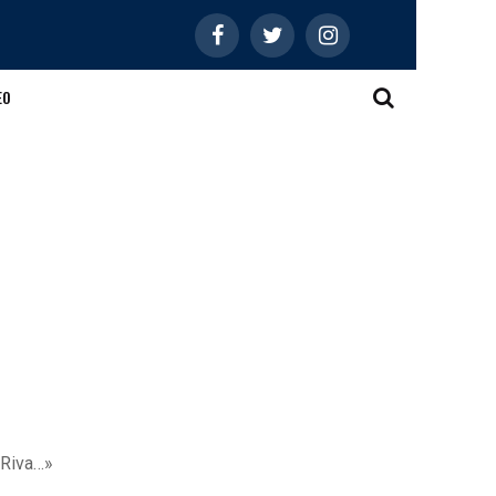
EO
 Riva…»