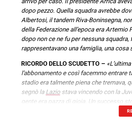
arrivò per caso. Il presidente Arrica ave
dopo pezzo. Quella squadra avrebbe dov
Albertosi, il tandem Riva-Boninsegna, non
della Federazione all’epoca era Artemio F
dopo non ce ne fu per nessuna squadra, f
rappresentavano una famiglia, una cosa so
RICORDO DELLO SCUDETTO –
«L’ultima
l’abbonamento e così facemmo entrare tant
stadio era talmente piena che tremava, 
segnò la
Lazio
stava vincendo con la Juve
gente era pazza di gioia. Un successo st
R
GIGI RIVA –
«Era un amico. Non era semp
serio, era più sardo dei sardi; prima ti st