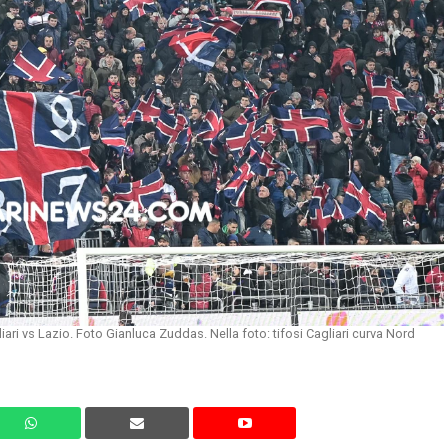
ari vs Lazio. Foto Gianluca Zuddas. Nella foto: tifosi Cagliari curva Nord