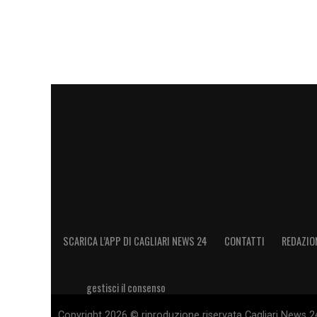
Ricordo una volta che eravamo in via Dan
rimproverò poiché non poteva vivere così
faceva ogni volta che lo incrociava. Una v
fine partita ebbe le convulsione»
.
SOGNO –
«È come se avessi davanti qu
dentro di me spero per poter rivivere le 
Europa. E’ possibile, ci vorrà tempo e fo
LA PLAYLIST DELLE NOSTRE TOP NEW
SCARICA L’APP DI CAGLIARI NEWS 24
CONTATTI
REDAZIO
gestisci il consenso
Copyright 2026 © riproduzione riservata Cagliari News 24