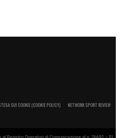
STESA SUI COOKIE (COOKIE POLICY)
NETWORK SPORT REVIEW
o al Registro Operatori di Comunicazione al n. 26692 – PI