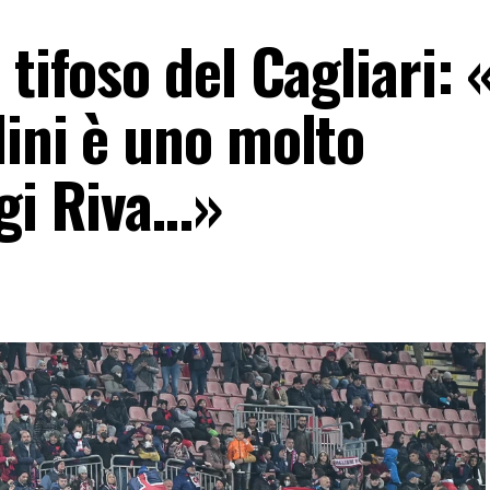
 tifoso del Cagliari:
lini è uno molto
igi Riva…»