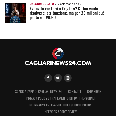
CALCIOMERCATO
2 settimane ago
Esposito resterà a Cagliari? Giulini vuole
risolvere la situazione, ma per 20 milioni può
partire – VIDEO
SCARICA L’APP DI CAGLIARI NEWS 24
CONTATTI
REDAZIONE
PRIVACY POLICY E TRATTAMENTO DEI DATI PERSONALI
INFORMATIVA ESTESA SUI COOKIE (COOKIE POLICY)
NETWORK SPORT REVIEW