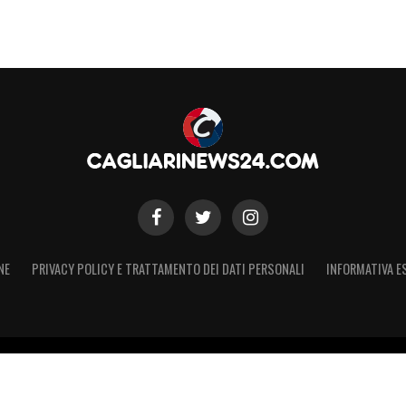
NE
PRIVACY POLICY E TRATTAMENTO DEI DATI PERSONALI
INFORMATIVA E
 – Registro Stampa Tribunale di Torino n. 50 del 07/09/2021 - Iscritt
 non ufficiale, non autorizzato o connesso a Cagliari Calcio S.p.A. Il 
Calcio S.p.A.