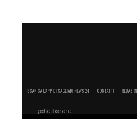
SCARICA L’APP DI CAGLIARI NEWS 24
CONTATTI
REDAZIO
gestisci il consenso
Copyright 2026 © riproduzione riservata Cagliari News 24
11028660014 Editore e proprietario: Sport Review S.r.l Sito