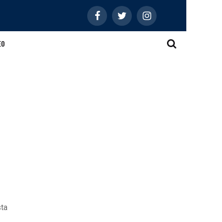
EO
sta