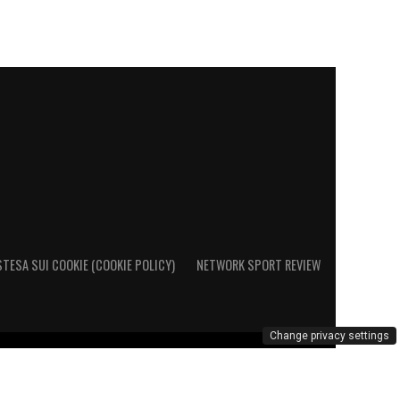
STESA SUI COOKIE (COOKIE POLICY)
NETWORK SPORT REVIEW
Change privacy settings
o al Registro Operatori di Comunicazione al n. 26692 – PI
marchio Cagliari Calcio è di esclusiva proprietà di Cagliari