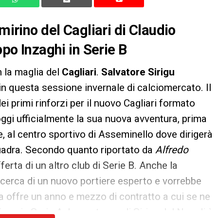
mirino del Cagliari di Claudio
ppo Inzaghi in Serie B
 la maglia del
Cagliari
.
Salvatore Sirigu
 in questa sessione invernale di calciomercato. Il
i primi rinforzi per il nuovo Cagliari formato
a oggi ufficialmente la sua nuova avventura, prima
, al centro sportivo di Asseminello dove dirigerà
quadra. Secondo quanto riportato da
Alfredo
fferta di un altro club di Serie B. Anche la
a ricerca di un nuovo portiere esperto e vorrebbe
ata offre un anno e mezzo di contratto a cui se ne
ne in Serie A. La partenza di Sirigu dal Napoli è