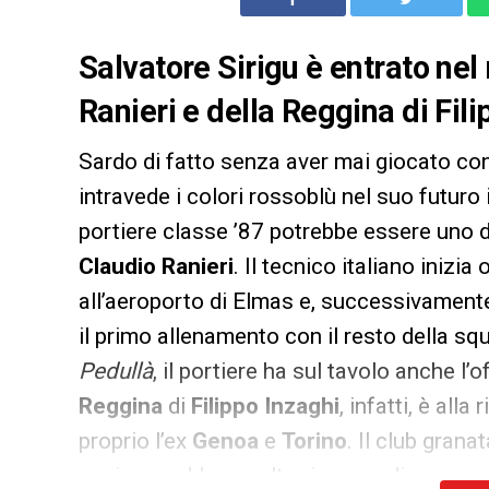
Salvatore Sirigu è entrato nel 
Ranieri e della Reggina di Fili
Sardo di fatto senza aver mai giocato con
intravede i colori rossoblù nel suo futuro
portiere classe ’87 potrebbe essere uno de
Claudio Ranieri
. Il tecnico italiano inizi
all’aeroporto di Elmas e, successivamente
il primo allenamento con il resto della s
Pedullà
, il portiere ha sul tavolo anche l’o
Reggina
di
Filippo Inzaghi
, infatti, è all
proprio l’ex
Genoa
e
Torino
. Il club gran
aggiungerebbe un altro in caso di promozio