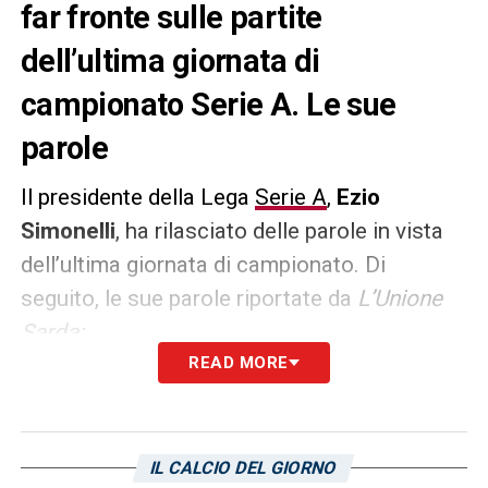
far fronte sulle partite
dell’ultima giornata di
campionato Serie A. Le sue
parole
Il presidente della Lega
Serie A
,
Ezio
Simonelli
, ha rilasciato delle parole in vista
dell’ultima giornata di campionato. Di
seguito, le sue parole riportate da
L’Unione
Sarda:
READ MORE
PARTITE CONTEMPORANEA –
«
Partite in
contemporanea? Al momento il Consiglio ha
deciso di non cambiare niente. Ad oggi le
IL CALCIO DEL GIORNO