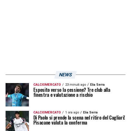
partite si giocheranno o sabato 24 o
domenica 25 maggio. Vediamo come va il
prossimo turno ed eventualmente il
prossimo Consiglio deciderà se confermare
o meno la decisione di giocare in queste
date. A oggi la cosa è stata già esaminata e
si è deciso di confermare, poi se il Consiglio
deciderà di cambiare la decisione la
cambieremo.
Inter
e Napoli d’accordo? È
NEWS
inevitabile, è una decisione del Consiglio
»
CALCIOMERCATO
23 minuti ago
Elia Serra
Esposito verso la cessione? Tre club alla
finestra e valutazione a rischio
LA PLAYLIST DELLE NOSTRE TOP NEWS
CALCIOMERCATO
1 ora ago
Elia Serra
Di Paolo si prende la scena nel ritiro del Cagliari!
Pisacane valuta la conferma