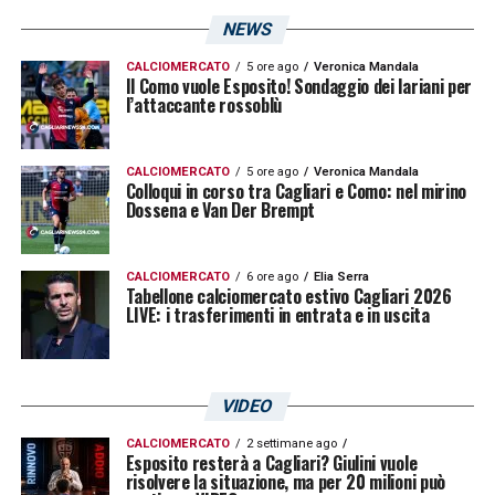
NEWS
CALCIOMERCATO
5 ore ago
Veronica Mandala
Il Como vuole Esposito! Sondaggio dei lariani per
l’attaccante rossoblù
CALCIOMERCATO
5 ore ago
Veronica Mandala
Colloqui in corso tra Cagliari e Como: nel mirino
Dossena e Van Der Brempt
CALCIOMERCATO
6 ore ago
Elia Serra
Tabellone calciomercato estivo Cagliari 2026
LIVE: i trasferimenti in entrata e in uscita
VIDEO
CALCIOMERCATO
2 settimane ago
Esposito resterà a Cagliari? Giulini vuole
risolvere la situazione, ma per 20 milioni può