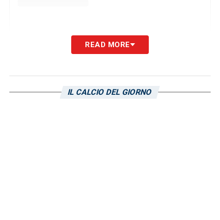
Un post condiviso da Alen Sherri (@alensherri)
READ MORE
LA PLAYLIST DELLE NOSTRE TOP NEWS
IL CALCIO DEL GIORNO