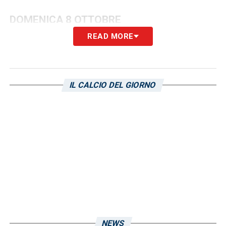
DOMENICA 8 OTTOBRE
READ MORE
Under 18
4ª giornata, Cagliari-Hellas Verona
Centro Sportivo “Asseminello”, ore 15.30
IL CALCIO DEL GIORNO
Under 17
5ª giornata, Udinese-Cagliari
Stadio Colaussi, Gradisca d’Isonzo (GO), ore
11.00
Under 16
3ª giornata, Cittadella-Cagliari
Centro Sportivo di Tombolo, Cittadella (PD),
ore 14.00
Under 15
3ª giornata, Cittadella-Cagliari
Centro Sportivo di Tombolo, Cittadella (PD),
NEWS