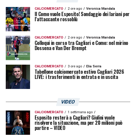
ore 11.00
CALCIOMERCATO
2 ore ago
Veronica Mandala
Il Como vuole Esposito! Sondaggio dei lariani per
l’attaccante rossoblù
LA PLAYLIST DELLE NOSTRE TOP NEWS
CALCIOMERCATO
2 ore ago
Veronica Mandala
Colloqui in corso tra Cagliari e Como: nel mirino
Dossena e Van Der Brempt
CALCIOMERCATO
3 ore ago
Elia Serra
Tabellone calciomercato estivo Cagliari 2026
LIVE: i trasferimenti in entrata e in uscita
VIDEO
CALCIOMERCATO
1 settimana ago
Esposito resterà a Cagliari? Giulini vuole
risolvere la situazione, ma per 20 milioni può
partire – VIDEO