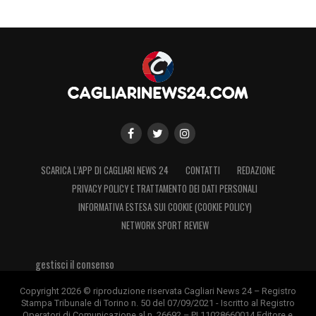
SCARICA L’APP DI CAGLIARI NEWS 24
CONTATTI
REDAZIONE
PRIVACY POLICY E TRATTAMENTO DEI DATI PERSONALI
INFORMATIVA ESTESA SUI COOKIE (COOKIE POLICY)
NETWORK SPORT REVIEW
gestisci il consenso
Copyright 2026 © riproduzione riservata Cagliari News 24 – Registro
Stampa Tribunale di Torino n. 50 del 07/09/2021 - Iscritto al Registro
Operatori di Comunicazione al n. 26692 – PI 11028660014 Editore e