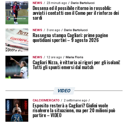
NEWS
23 minuti ago
Dario Bartolucci
Dossena ed il possibile ritorno in rossoblù:
avviati i contatti con il Como per il rinforzo dei
sardi
NEWS
3 ore ago
Dario Bartolucci
Rassegna stampa Cagliari: prime pagine
quotidiani sportivi – 9 agosto 2026
NEWS
12 ore ago
Maria Floris
Cagliari Nizza, è vittoria ai rigori per gli isolani!
Tutti gli spunti emersi dal match
VIDEO
CALCIOMERCATO
2 settimane ago
Esposito resterà a Cagliari? Giulini vuole
risolvere la situazione, ma per 20 milioni può
partire – VIDEO