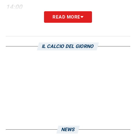
14:00
READ MORE
Frosinone-Ascoli 2-0
Sudtirol-Bari 0-1
IL CALCIO DEL GIORNO
Como-Genoa 2-2
Perugia-Modena 0-1
Cittadella-Parma 0-1
Brescia-Ternana 1-0
Reggina-Venezia 1-0
NEWS
LA PLAYLIST DELLE NOSTRE TOP NEWS