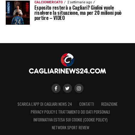
CALCIOMERCATO
2 settimane ago
Esposito resterà a Cagliari? Giulini vuole
risolvere la situazione, ma per 20 milioni può
partire – VIDEO
SCARICA L’APP DI CAGLIARI NEWS 24
CONTATTI
REDAZIONE
PRIVACY POLICY E TRATTAMENTO DEI DATI PERSONALI
INFORMATIVA ESTESA SUI COOKIE (COOKIE POLICY)
NETWORK SPORT REVIEW