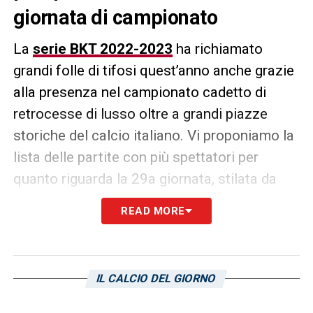
giornata di campionato
La
serie BKT 2022-2023
ha richiamato
grandi folle di tifosi quest’anno anche grazie
alla presenza nel campionato cadetto di
retrocesse di lusso oltre a grandi piazze
storiche del calcio italiano. Vi proponiamo la
lista delle partite con più spettatori per
quanto riguarda la 29a giornata, stilata da
PianetaSerieB
.
I numeri:
READ MORE
Bari-Frosinone 38.553
Cagliari-Ascoli 12.050
(dato
Trasfermarkt
)
IL CALCIO DEL GIORNO
Modena-Pisa 10.202
Parma-Sudtirol 8.994