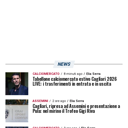
Benevento-Como 7.806
Venezia-Brescia 5.682
Cittadella-Palermo 4.534
Perugia-Reggina RINVIATA
LA PLAYLIST DELLE NOSTRE TOP NEWS
NEWS
CALCIOMERCATO
8 minuti ago
Elia Serra
Tabellone calciomercato estivo Cagliari 2026
LIVE: i trasferimenti in entrata e in uscita
ASSEMINI
2 ore ago
Elia Serra
Cagliari, ripresa ad Assemini e presentazione a
Pula: nel mirino il Trofeo Gigi Riva