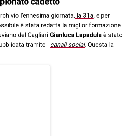
mpionato cadetto
chivio l’ennesima giornata,
la 31a
, e per
ossibile è stata redatta la miglior formazione
uviano del Cagliari
Gianluca Lapadula
è stato
ubblicata tramite i
canali social
. Questa la