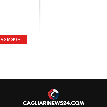
b)
EAD MORE
S