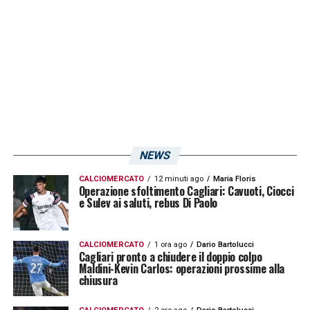
(Genoa), Fabbian (Reggina), Odogwu (Sudtirol) 8 reti
LA PLAYLIST DELLE NOSTRE TOP NEWS
NEWS
CALCIOMERCATO
12 minuti ago
Maria Floris
Operazione sfoltimento Cagliari: Cavuoti, Ciocci
e Sulev ai saluti, rebus Di Paolo
CALCIOMERCATO
1 ora ago
Dario Bartolucci
Cagliari pronto a chiudere il doppio colpo
Maldini-Kevin Carlos: operazioni prossime alla
chiusura