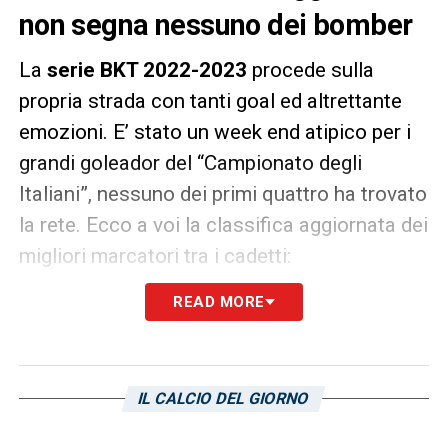
non segna nessuno dei bomber
La
serie BKT 2022-2023
procede sulla
propria strada con tanti goal ed altrettante
emozioni. E’ stato un week end atipico per i
grandi goleador del “Campionato degli
Italiani”, nessuno dei primi quattro ha trovato
la rete. Ecco a voi la classifica aggiornata dei
migliori marcatori tra i cadetti:
READ MORE
Cheddira (Bari) 14 reti
Brunori (Palermo) 13 reti
Lapadula (Cagliari) 10 reti
IL CALCIO DEL GIORNO
Gliozzi (Pisa), Pohjanpalo (Venezia) 9 reti
Antonucci (Cittadella), Mulattieri (Frosinone), Coda