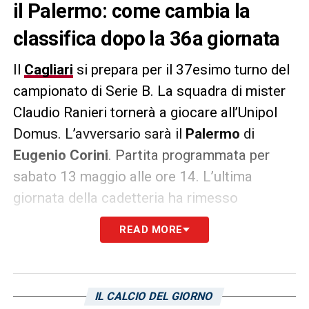
il Palermo: come cambia la
classifica dopo la 36a giornata
Il
Cagliari
si prepara per il 37esimo turno del
campionato di Serie B. La squadra di mister
Claudio Ranieri tornerà a giocare all’Unipol
Domus. L’avversario sarà il
Palermo
di
Eugenio Corini
. Partita programmata per
sabato 13 maggio alle ore 14. L’ultima
giornata della cadetteria ha rimesso
decisamente in carreggiata la formazione
READ MORE
isolana. La formazione rossoblù ha vinto per
5-0 al Renato Curi contro il
Perugia
. Ecco la
classifica aggiornata dopo la 36esima
IL CALCIO DEL GIORNO
giornata, chiusa nella giornata odierna dalla