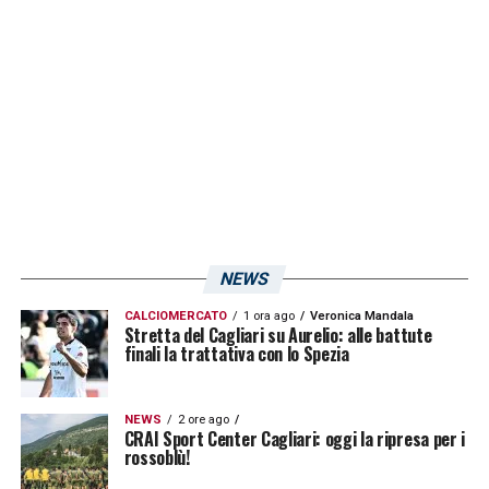
sfida fra
Parma
e
Brescia
. I ducali restano
accodati al Cagliari, a -3 dal quarto posto
occupato dal
SudTirol
.
Frosinone 74
Genoa 70
Bari 62
SudTirol 57
NEWS
CAGLIARI 54
CALCIOMERCATO
1 ora ago
Veronica Mandala
Stretta del Cagliari su Aurelio: alle battute
Parma 54
finali la trattativa con lo Spezia
Palermo 48
Pisa 46
NEWS
2 ore ago
CRAI Sport Center Cagliari: oggi la ripresa per i
Venezia 46
rossoblù!
Ascoli 46