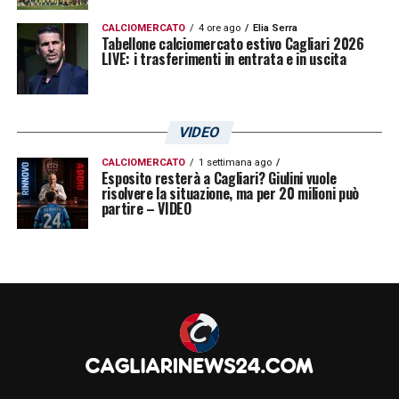
Reggina 45
CALCIOMERCATO
4 ore ago
Elia Serra
Tabellone calciomercato estivo Cagliari 2026
LIVE: i trasferimenti in entrata e in uscita
Modena 45
Como 43
Ternana 43
VIDEO
Cittadella 41
CALCIOMERCATO
1 settimana ago
Esposito resterà a Cagliari? Giulini vuole
Cosenza 39
risolvere la situazione, ma per 20 milioni può
partire – VIDEO
Brescia 38
Perugia 36
Spal 35
Benevento 32
LA PLAYLIST DELLE NOSTRE TOP NEWS