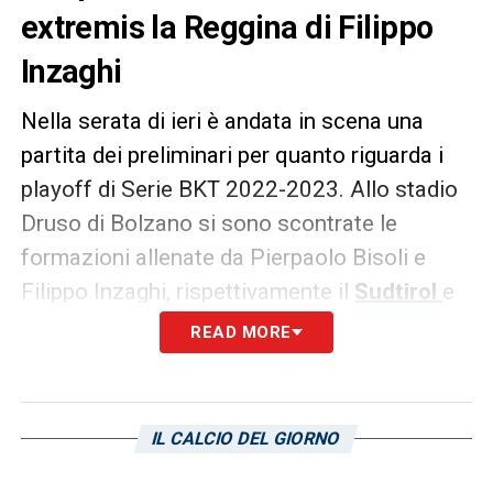
extremis la Reggina di Filippo
Inzaghi
Nella serata di ieri è andata in scena una
partita dei preliminari per quanto riguarda i
playoff di Serie BKT 2022-2023. Allo stadio
Druso di Bolzano si sono scontrate le
formazioni allenate da Pierpaolo Bisoli e
Filippo Inzaghi, rispettivamente il
Sudtirol
e
la
Reggina
. La sfida è stata decisa ad un
READ MORE
passo dai decisivi tempi supplementari (non
erano previsti rigori), con un gol all’89°
minuto. A segnarlo è stato il trequartista
IL CALCIO DEL GIORNO
classe 93′
Daniele Casiraghi
, il quale ha