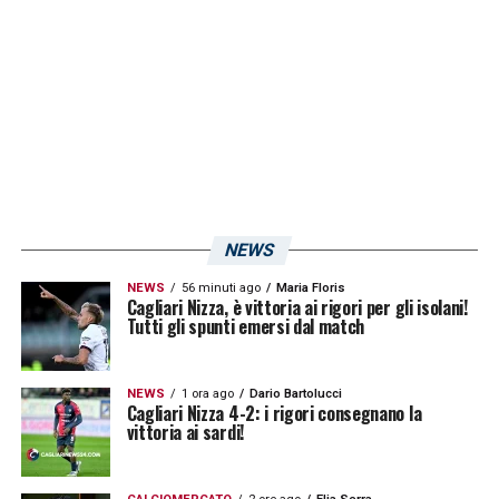
sfruttato la deviazione di Loiacono (sulla sua
conclusione) per regalare la vittoria agli
altoatesini. Inutili le innumerevoli occasioni
da rete create dagli amaranto, i quali hanno
tentato ben 18 conclusioni senza mai
trovare la gioia del gol!
LA PLAYLIST DELLE NOSTRE TOP NEWS
NEWS
NEWS
56 minuti ago
Maria Floris
Cagliari Nizza, è vittoria ai rigori per gli isolani!
Tutti gli spunti emersi dal match
NEWS
1 ora ago
Dario Bartolucci
Cagliari Nizza 4-2: i rigori consegnano la
vittoria ai sardi!