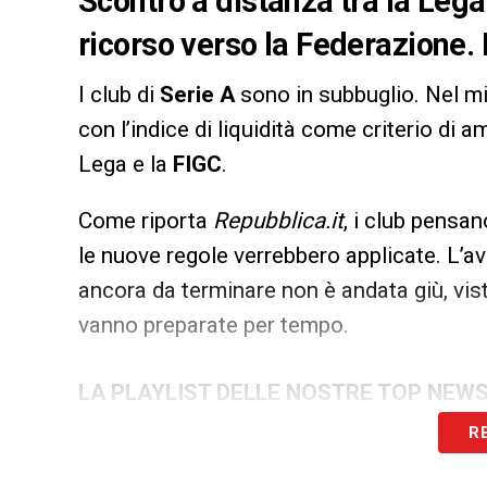
Scontro a distanza tra la Lega 
ricorso verso la Federazione
I club di
Serie A
sono in subbuglio. Nel mi
con l’indice di liquidità come criterio di
Lega e la
FIGC
.
Come riporta
Repubblica.it
, i club pensan
le nuove regole verrebbero applicate. L’a
ancora da terminare non è andata giù, vi
vanno preparate per tempo.
LA PLAYLIST DELLE NOSTRE TOP NEW
R