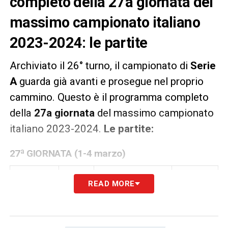
completo della 27a giornata del
massimo campionato italiano
2023-2024: le partite
Archiviato il 26° turno, il campionato di
Serie
A
guarda già avanti e prosegue nel proprio
cammino. Questo è il programma completo
della
27a giornata
del massimo campionato
italiano 2023-2024.
Le partite:
27ª GIORNATA (1-4 marzo)
DATA
ORARIO
PARTITA
RISULTATO
READ MORE
Venerdì 1
20.45
LAZIO-MILAN
–
marzo
(DAZN)
Sabato 2
15.00
UDINESE-
–