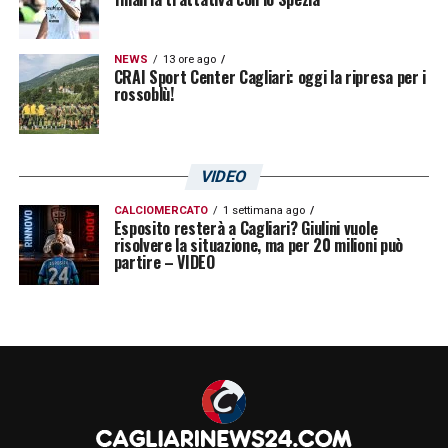
marzo
(DAZN)
Lunedì 4
20.45
INTER-GENOA
–
marzo
NEWS
13 ore ago
(DAZN/SKY)
CRAI Sport Center Cagliari: oggi la ripresa per i
rossoblù!
LA PLAYLIST DELLE NOSTRE TOP NEWS
VIDEO
CALCIOMERCATO
1 settimana ago
Esposito resterà a Cagliari? Giulini vuole
risolvere la situazione, ma per 20 milioni può
partire – VIDEO