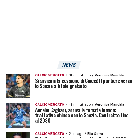
la cifra clamorosa di 12 centri nelle ultime 9
partite.
LA PLAYLIST DELLE NOSTRE TOP NEWS
NEWS
CALCIOMERCATO
31 minuti ago
Veronica Mandala
Si avvicina la cessione di Ciocci! Il portiere verso
lo Spezia a titolo gratuito
CALCIOMERCATO
41 minuti ago
Veronica Mandala
Aurelio Cagliari, arriva la fumata bianca:
trattativa chiusa con lo Spezia. Contratto fino
al 2030
CALCIOMERCATO
2 ore ago
Elia Serra