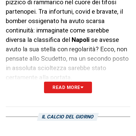
pizzico di rammarico nel cuore dei tifosi
partenopei. Tra infortuni, covid e bravate, il
bomber ossigenato ha avuto scarsa
continuità: immaginate come sarebbe
diversa la classifica del
Napoli
se avesse
avuto la sua stella con regolarità? Ecco, non
pensate allo Scudetto, ma un secondo posto
in assoluta scioltezza sarebbe stato
certamente alla portata.
READ MORE
E che dire di
Dusan Vlahovic
. Se la
Fiorentina otterrà una faticosissima
salvezza, gran parte del merito andrà
IL CALCIO DEL GIORNO
assegnato al numero 9. Sono ormai 21 le reti
all’attivo in una Serie A sin qui spaziale, con