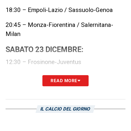
18:30 – Empoli-Lazio / Sassuolo-Genoa
20:45 – Monza-Fiorentina / Salernitana-
Milan
SABATO 23 DICEMBRE:
12:30 – Frosinone-Juventus
15:00 – Bologna-Atalanta / Torino-Udinese
READ MORE
18:00 –
Hellas Verona-Cagliari
/ Inter-
Lecce
IL CALCIO DEL GIORNO
20:45 – Roma-Napoli