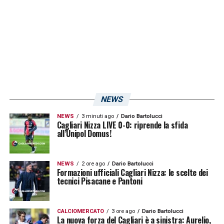
LA PLAYLIST DELLE NOSTRE TOP NEWS
NEWS
NEWS
3 minuti ago
Dario Bartolucci
Cagliari Nizza LIVE 0-0: riprende la sfida
all’Unipol Domus!
NEWS
2 ore ago
Dario Bartolucci
Formazioni ufficiali Cagliari Nizza: le scelte dei
tecnici Pisacane e Pantoni
CALCIOMERCATO
3 ore ago
Dario Bartolucci
La nuova forza del Cagliari è a sinistra: Aurelio,