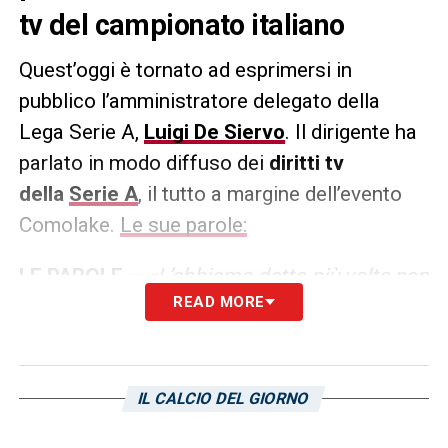
tv del campionato italiano
Quest’oggi è tornato ad esprimersi in
pubblico l’amministratore delegato della
Lega Serie A,
Luigi De Siervo
. Il dirigente ha
parlato in modo diffuso dei
diritti tv
della
Serie A
, il tutto a margine dell’evento
Comolake.
Le sue parole:
LE PAROLE –
«L’abbiamo detto più volte non
READ MORE
a caso siamo alla quinta tappa di un
percorso articolato. La cosa rilevante è che
il lavoro svolto dalla commissione ha
portato le offerte dei broadcaster a crescere
IL CALCIO DEL GIORNO
progressivamente nel tempo e ci auguriamo