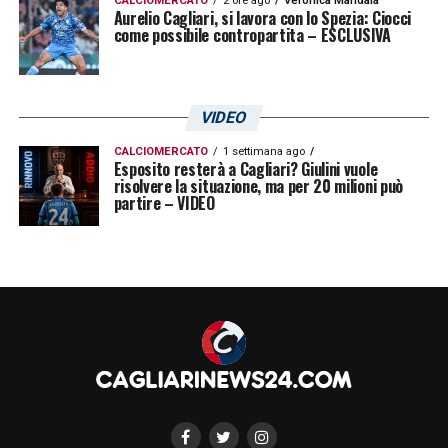
CALCIOMERCATO
2 ore ago
Veronica Mandala
Aurelio Cagliari, si lavora con lo Spezia: Ciocci
battaglia. Come sempre resto fiducioso che
come possibile contropartita – ESCLUSIVA
i tre soggetti possano trovare domani il
contesto per alzare il valore delle offerte».
VIDEO
LA PLAYLIST DELLE NOSTRE TOP NEWS
CALCIOMERCATO
1 settimana ago
Esposito resterà a Cagliari? Giulini vuole
risolvere la situazione, ma per 20 milioni può
partire – VIDEO