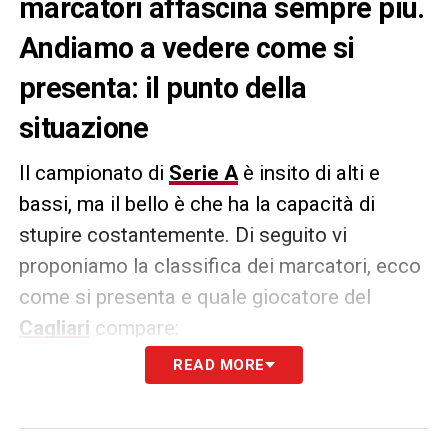
marcatori affascina sempre più.
Andiamo a vedere come si
presenta: il punto della
situazione
Il campionato di
Serie A
è insito di alti e
bassi, ma il bello è che ha la capacità di
stupire costantemente. Di seguito vi
proponiamo la classifica dei marcatori, ecco
come si presenta e quale giocatore del
Cagliari
compare:
READ MORE
22 reti
: Retegui (3 rig)
15 reti
: Kean (1 rig)