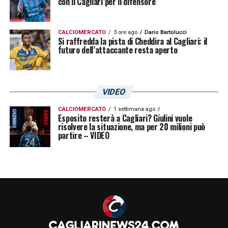
con il Cagliari per il difensore
LA PLAYLIST DELLE NOSTRE TOP NEWS
CALCIOMERCATO
3 ore ago
Dario Bartolucci
Si raffredda la pista di Cheddira al Cagliari: il
futuro dell’attaccante resta aperto
VIDEO
CALCIOMERCATO
1 settimana ago
Esposito resterà a Cagliari? Giulini vuole
risolvere la situazione, ma per 20 milioni può
partire – VIDEO