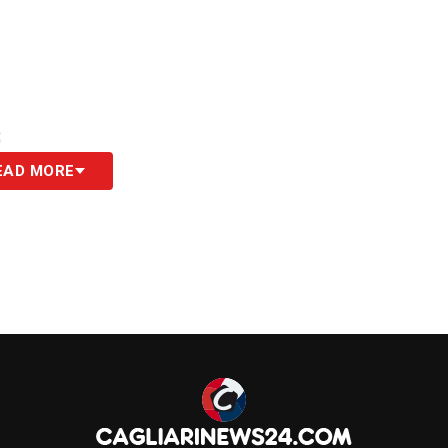
S
EAD MORE