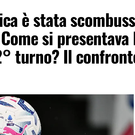
ifica è stata scombus
 Come si presentava 
2° turno? Il confront