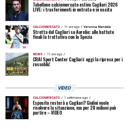
Tabellone calciomercato estivo Cagliari 2026
LIVE: i trasferimenti in entrata e in uscita
CALCIOMERCATO
11 ore ago
Veronica Mandala
Stretta del Cagliari su Aurelio: alle battute
finali la trattativa con lo Spezia
NEWS
11 ore ago
CRAI Sport Center Cagliari: oggi la ripresa per i
rossoblù!
VIDEO
CALCIOMERCATO
1 settimana ago
Esposito resterà a Cagliari? Giulini vuole
risolvere la situazione, ma per 20 milioni può
partire – VIDEO