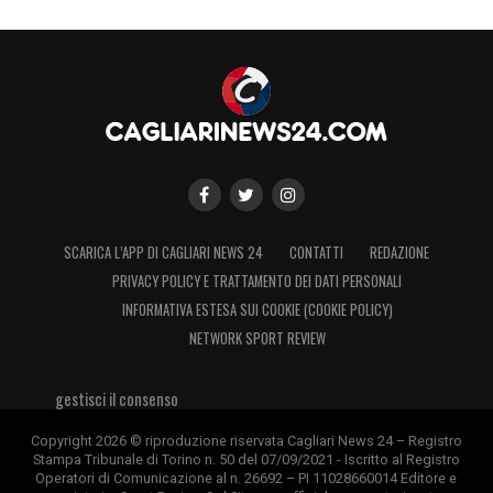
SCARICA L’APP DI CAGLIARI NEWS 24
CONTATTI
REDAZIONE
PRIVACY POLICY E TRATTAMENTO DEI DATI PERSONALI
INFORMATIVA ESTESA SUI COOKIE (COOKIE POLICY)
NETWORK SPORT REVIEW
gestisci il consenso
Copyright 2026 © riproduzione riservata Cagliari News 24 – Registro
Stampa Tribunale di Torino n. 50 del 07/09/2021 - Iscritto al Registro
Operatori di Comunicazione al n. 26692 – PI 11028660014 Editore e