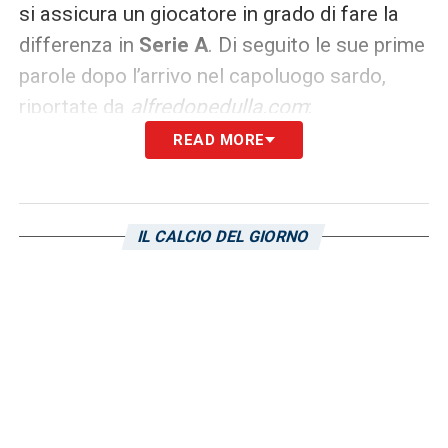
si assicura un giocatore in grado di fare la
differenza in
Serie A
. Di seguito le sue prime
parole dopo l’arrivo nel capoluogo sardo,
riportate da
alfredopedulla.com
:
READ MORE
LE PRIME PAROLE –
«Con Pisacane ci
siamo sentiti già da settimane, sono
felicissimo di essere qui. Ho creduto fin da
IL CALCIO DEL GIORNO
subito nel progetto del Cagliari. Spero di
poter giocare in Coppa Italia. Caprile e
Folorunsho? Ci siamo sentiti quasi ogni
giorno prima che arrivassi».
LE ULTIME NOTIZIE SUL CALCIOMERCATO
DEL CAGLIARI