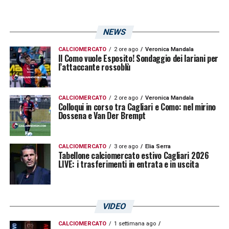
LA PLAYLIST DELLE NOSTRE TOP NEWS
NEWS
CALCIOMERCATO
2 ore ago
Veronica Mandala
Il Como vuole Esposito! Sondaggio dei lariani per
l’attaccante rossoblù
CALCIOMERCATO
2 ore ago
Veronica Mandala
Colloqui in corso tra Cagliari e Como: nel mirino
Dossena e Van Der Brempt
CALCIOMERCATO
3 ore ago
Elia Serra
Tabellone calciomercato estivo Cagliari 2026
LIVE: i trasferimenti in entrata e in uscita
VIDEO
CALCIOMERCATO
1 settimana ago