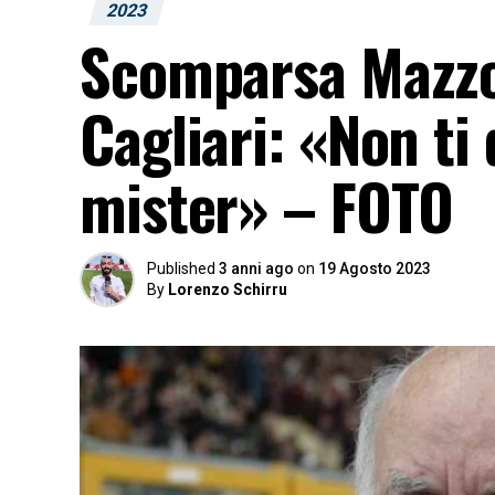
2023
Scomparsa Mazzon
Cagliari: «Non t
mister» – FOTO
Published
3 anni ago
on
19 Agosto 2023
By
Lorenzo Schirru