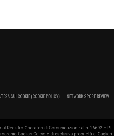
STESA SUI COOKIE (COOKIE POLICY)
NETWORK SPORT REVIEW
o al Registro Operatori di Comunicazione al n. 26692 – PI
marchio Cagliari Calcio è di esclusiva proprietà di Cagliari