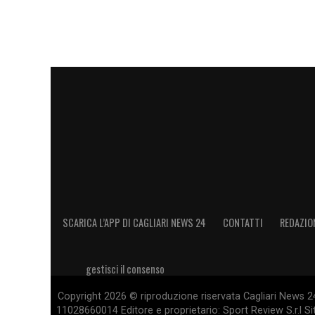
Un post condiviso da Cagliari Calcio (@cagli
Di seguito il comunicato pubblicato dal Cagl
«Se ne è andato uno dei più grandi, un pila
rossoblù. Tutto il Cagliari con i suoi ti
ascolano d’adozione per via dei nove anni
il suo segno indelebile anche in Sardegna, 
nell’autunno del 1991 e saranno due stagi
SCARICA L’APP DI CAGLIARI NEWS 24
CONTATTI
REDAZIO
punti in classifica, sesto posto e storica
stadio Sant’Elia dopo il 4-0 al Pescara. R
gestisci il consenso
del 1996: questa volta la sfida è ancora 
Copyright 2026 © riproduzione riservata Cagliari News 24
salita. La rincorsa, raggiunto lo spareggio
11028660014 Editore e proprietario: Sport Review S.r.l Sito