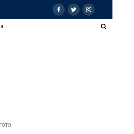
EO
– FOTO