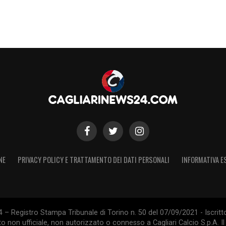
aricalcio)
iari sul sito ufficiale:
stro nella storia del calcio italiano e in quella
fosi piange oggi Carlo Mazzone. Nato a Roma,
 da calciatore passati nella Marche, ha lasciato
tra i mister più amati. Arriverà nell’Isola
oni indimenticabili, soprattutto la seconda: 37
NE
PRIVACY POLICY E TRATTAMENTO DEI DATI PERSONALI
INFORMATIVA E
 qualificazione alla Coppa UEFA nel tripudio dello
itornerà sulla panchina del Cagliari nell’autunno
più complessa, serve una rimonta dopo l’avvio in
 – Registro Stampa Tribunale di Torino n. 50 del 07/09/2021 - Iscritt
 per restare in A, si fermerà questa volta sul più
 non ufficiale, non autorizzato o connesso a Cagliari Calcio S.p.A. Il 