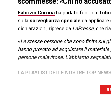
scommesse: «Chi ho accusato 
Fabrizio Corona
ha parlato fuori dal
trib
sulla
sorveglianza speciale
da applicare 
dichiarazioni, riprese da
LaPresse
, che r
«
Le stesse persone che sono finite sui gi
hanno provato ad acquistare il materiale
persone malavitose. L’abbiamo segnalato 
LA PLAYLIST DELLE NOSTRE TOP NEW
R