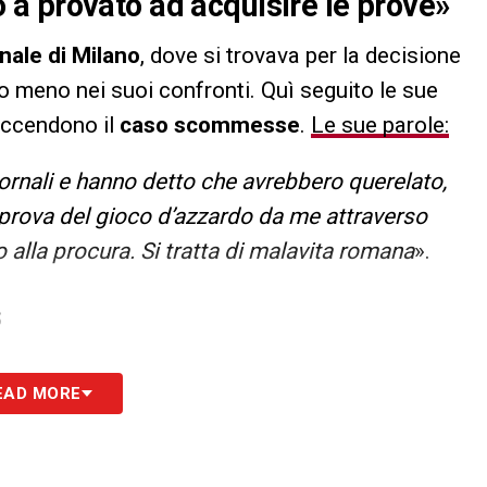
a provato ad acquisire le prove»
unale di Milano
, dove si trovava per la decisione
o meno nei suoi confronti. Quì seguito le sue
iaccendono il
caso scommesse
.
Le sue parole:
ornali e hanno detto che avrebbero querelato,
 prova del gioco d’azzardo da me attraverso
alla procura. Si tratta di malavita romana
».
S
EAD MORE