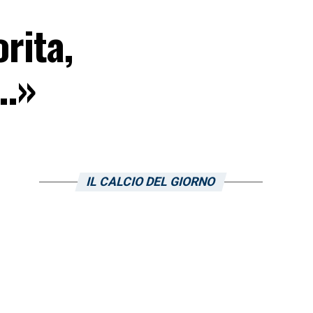
orita,
ù…»
IL CALCIO DEL GIORNO