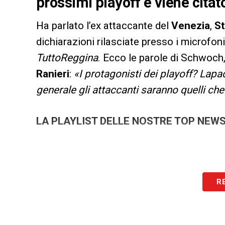
prossimi playoff e viene citato
Ha parlato l’ex attaccante del
Venezia
,
S
dichiarazioni rilasciate presso i microfoni
TuttoReggina
. Ecco le parole di Schwoch,
Ranieri
:
«I protagonisti dei playoff? Lapa
generale gli attaccanti saranno quelli che f
LA PLAYLIST DELLE NOSTRE TOP NEW
R