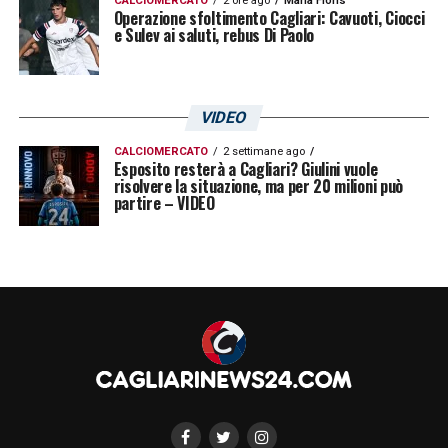
CALCIOMERCATO
2 ore ago
Maria Floris
peruviano ha il carattere da guerriero
Operazione sfoltimento Cagliari: Cavuoti, Ciocci
e Sulev ai saluti, rebus Di Paolo
indomabile simile al suo idolo Sir William
Wallace, meglio noto come Braveheart. Lo
spirito che il trio Ranieri-Pavoletti-Lapadula
VIDEO
ha saputo trasmettere e infondere a questo
CALCIOMERCATO
2 settimane ago
indomito Cagliari»
.
Esposito resterà a Cagliari? Giulini vuole
risolvere la situazione, ma per 20 milioni può
partire – VIDEO
LA PLAYLIST DELLE NOSTRE TOP NEWS