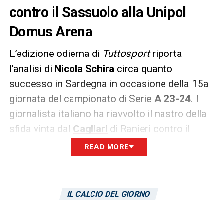
contro il Sassuolo alla Unipol
Domus Arena
L’edizione odierna di
Tuttosport
riporta
l’analisi di
Nicola Schira
circa quanto
successo in Sardegna in occasione della 15a
giornata del campionato di Serie
A 23-24
. Il
giornalista italiano ha riavvolto il nastro della
sfida vinta dal
Cagliari
di Ranieri contro il
Sassuolo
alla Unipol Domus Arena.
Le sue
READ MORE
parole:
«Chiamatelo pure il Cagliari degli irriducibili.
IL CALCIO DEL GIORNO
Quello del “crederci sempre, arrendersi mai”.
Una vittoria epica dato che il Casteddu era