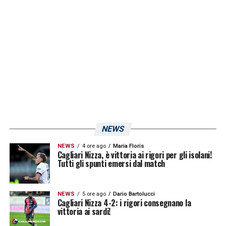
termine. Il Genoa è un caso a parte.
Sicuramente ci si aspettava potesse essere
al posto di Frosinone e Reggina e da questo
punto di vista ha deluso».
LA PLAYLIST DELLE NOSTRE TOP NEWS
NEWS
NEWS
4 ore ago
Maria Floris
Cagliari Nizza, è vittoria ai rigori per gli isolani!
Tutti gli spunti emersi dal match
NEWS
5 ore ago
Dario Bartolucci
Cagliari Nizza 4-2: i rigori consegnano la
vittoria ai sardi!