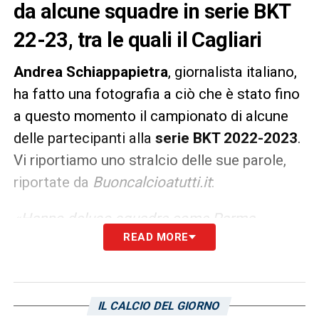
da alcune squadre in serie BKT
22-23, tra le quali il Cagliari
Andrea Schiappapietra
, giornalista italiano,
ha fatto una fotografia a ciò che è stato fino
a questo momento il campionato di alcune
delle partecipanti alla
serie BKT 2022-2023
.
Vi riportiamo uno stralcio delle sue parole,
riportate da
Buoncalcioatutti.it
:
«Hanno deluso squadre come Parma,
READ MORE
Cagliari, Benevento, partite col favore del
pronostico, ma che in molti casi non sono
riuscite, almeno per ora, a creare una
squadra nel senso più completo del
IL CALCIO DEL GIORNO