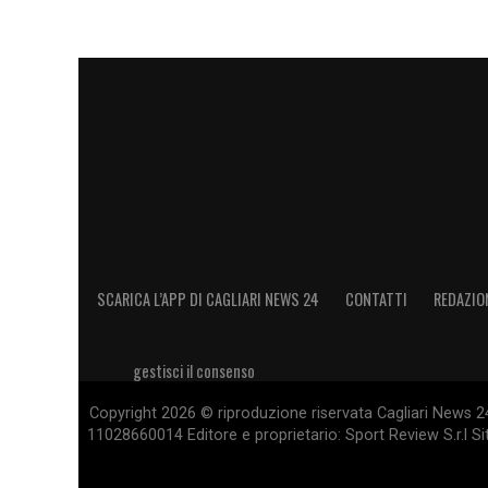
SCARICA L’APP DI CAGLIARI NEWS 24
CONTATTI
REDAZIO
gestisci il consenso
Copyright 2026 © riproduzione riservata Cagliari News 24
11028660014 Editore e proprietario: Sport Review S.r.l Sito