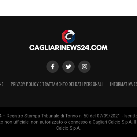
NE
PRIVACY POLICY E TRATTAMENTO DEI DATI PERSONALI
INFORMATIVA E
 – Registro Stampa Tribunale di Torino n. 50 del 07/09/2021 - Iscritt
 non ufficiale, non autorizzato o connesso a Cagliari Calcio S.p.A. Il 
Calcio S.p.A.