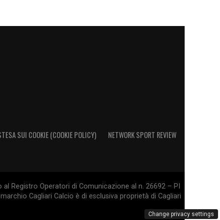
STESA SUI COOKIE (COOKIE POLICY)
NETWORK SPORT REVIEW
o al Registro Operatori di Comunicazione al n. 26692 – PI
marchio Cagliari Calcio è di esclusiva proprietà di Cagliari
Change privacy settings