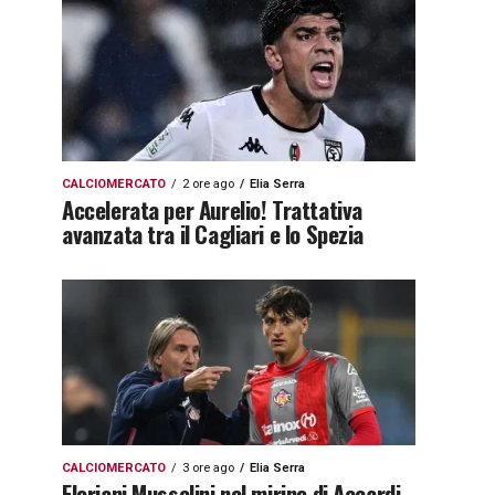
CALCIOMERCATO
2 ore ago
Elia Serra
Accelerata per Aurelio! Trattativa
avanzata tra il Cagliari e lo Spezia
CALCIOMERCATO
3 ore ago
Elia Serra
Floriani Mussolini nel mirino di Accardi.