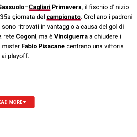
Sassuolo
–
Cagliari
Primavera
, il fischio d’inizio
35a giornata del
campionato
. Crollano i padroni
i sono ritrovati in vantaggio a causa del gol di
na rete
Cogoni
, ma è
Vinciguerra
a chiudere il
i mister
Fabio Pisacane
centrano una vittoria
 ai playoff.
S
EAD MORE