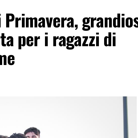
i Primavera, grandio
rta per i ragazzi di
ime