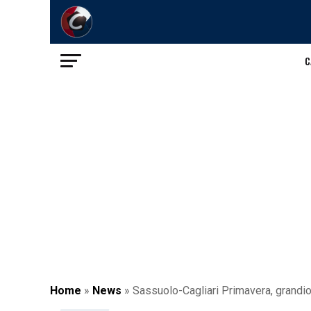
C
Home
»
News
»
Sassuolo-Cagliari Primavera, grandios