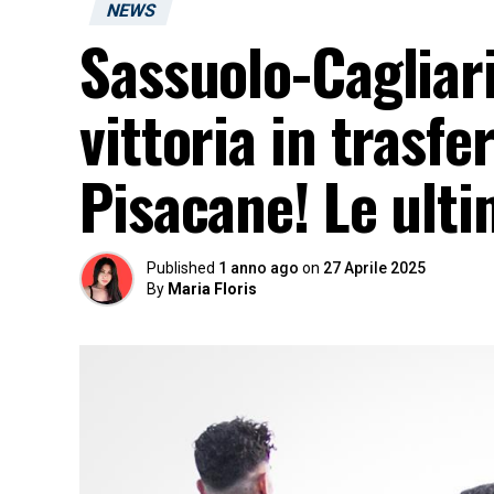
NEWS
Sassuolo-Cagliar
vittoria in trasfe
Pisacane! Le ult
Published
1 anno ago
on
27 Aprile 2025
By
Maria Floris