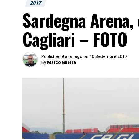
2017
Sardegna Arena, e
Cagliari – FOTO
Published
9 anni ago
on
10 Settembre 2017
By
Marco Guerra