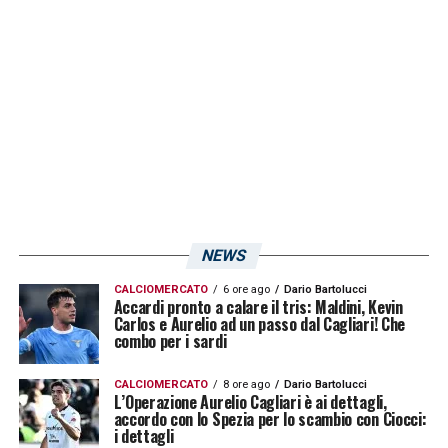
Mazzocchi; Legowski, Bohinen, Coulibaly;
Candreva, Cabral, Dia.
LA PLAYLIST DELLE NOSTRE TOP NEWS
NEWS
CALCIOMERCATO
6 ore ago
Dario Bartolucci
Accardi pronto a calare il tris: Maldini, Kevin
Carlos e Aurelio ad un passo dal Cagliari! Che
combo per i sardi
CALCIOMERCATO
8 ore ago
Dario Bartolucci
L’Operazione Aurelio Cagliari è ai dettagli,
accordo con lo Spezia per lo scambio con Ciocci:
i dettagli