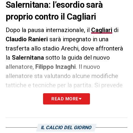
Salernitana: l’esordio sarà
proprio contro il Cagliari
Dopo la pausa internazionale, il
Cagliari
di
Claudio Ranieri
sarà impegnato in una
trasferta allo stadio Arechi, dove affronterà
la
Salernitana
sotto la guida del nuovo
allenatore,
Filippo Inzaghi
. Il nuovo
allenatore sta valutando alcune modifiche
tattiche e tecniche per la partita. Si prevede
che il modulo di riferimento sia il 4-3-2-1 (o
READ MORE
4-3-3). Ecco la possibile formazione della
squadra campana:
Ochoa; Bradaric, Gyomber, Daniliuc,
IL CALCIO DEL GIORNO