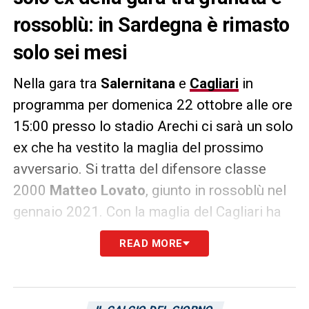
rossoblù: in Sardegna è rimasto
solo sei mesi
Nella gara tra
Salernitana
e
Cagliari
in
programma per domenica 22 ottobre alle ore
15:00 presso lo stadio Arechi ci sarà un solo
ex che ha vestito la maglia del prossimo
avversario. Si tratta del difensore classe
2000
Matteo Lovato
, giunto in rossoblù nel
gennaio 2021. Con la maglia del Cagliari ha
collezionato 16 presenze in sei mesi per poi
READ MORE
far ritorno all’
Atalanta
che in estate lo
cedette alla
Salernitana
dove tutt’ora milita.