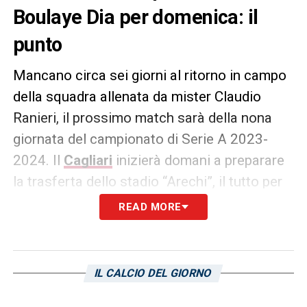
Boulaye Dia per domenica: il
punto
Mancano circa sei giorni al ritorno in campo
della squadra allenata da mister Claudio
Ranieri, il prossimo match sarà della nona
giornata del campionato di Serie A 2023-
2024. Il
Cagliari
inizierà domani a preparare
la trasferta dello stadio “Arechi”, il tutto per
sfidare la squadra di Filippo Inzaghi. La
READ MORE
Salernitana
, evidenzia quest’oggi il
Corriere
dello Sport
, ha un problema con tanto di
nome, cognome e ruolo:
Boulaye Dia
,
IL CALCIO DEL GIORNO
professione attaccante.