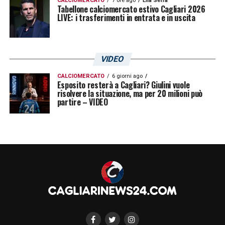
CALCIOMERCATO
7 ore ago
Elia Serra
si aspetta lecitamente qualcosa di più. Il
Tabellone calciomercato estivo Cagliari 2026
LIVE: i trasferimenti in entrata e in uscita
Cagliari
dovrà adottare diverse strategie
difensive in base alla presenza ed al
rendimento dell’attaccante arrivato in Italia
VIDEO
dagli spagnoli del
Villareal
!
CALCIOMERCATO
6 giorni ago
Esposito resterà a Cagliari? Giulini vuole
risolvere la situazione, ma per 20 milioni può
LA PLAYLIST DELLE NOSTRE TOP NEWS
partire – VIDEO