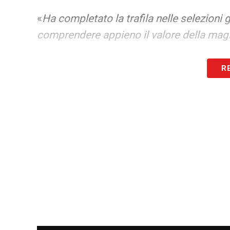
«
Ha completato la trafila nelle selezioni 
comprendere appieno il valore della magl
Secondo l’ex CT della Nazionale, questa
R
particolarmente adatto per un futuro in a
essere determinanti in una squadra di live
Un appello per valorizzare i talenti ital
Il discorso di
Arrigo Sacchi
si è poi estes
calcio italiano a cercare talenti all’estero
nostro paese.
«Fate meno viaggi, cari osservatori, guar
campetti vicino a casa, e sono sicuro che