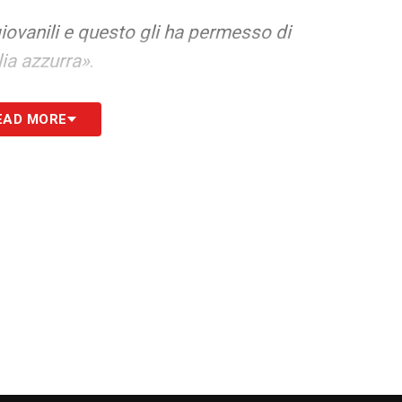
giovanili e questo gli ha permesso di
ia azzurra»
.
 esperienza formativa rende
Palestra
EAD MORE
zzurro, e le sue qualità in campo potrebbero
llo internazionale.
iani
o a una critica più generale verso la tendenza del
, piuttosto che valorizzare quelli cresciuti nel
date qualche video in meno, date un’occhiata ai
 troverete quello che fa al caso vostro»
.