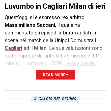
Luvumbo in Cagliari Milan di ieri
Quest’oggi si è espresso l’ex arbitro
Massimiliano Saccani
, il quale ha
commentato gli episodi arbitrali andati in
scena nel match della Unipol Domus tra il
Cagliari
ed il
Milan
. Le sue valutazioni sono
state esposte durante la trasmissione 90°
minuto, riporta oggi
TMW
.
Le sue parole:
READ MORE
«Un paio di contestazioni, una per parte e
tutte nei primissimi minuti della partita.
L’arbitro è La Penna. Al 3′ un contatto in area
di rigore del Cagliari tra Chukweze e
IL CALCIO DEL GIORNO
Hatzidiakos: a velocità normale non sembra