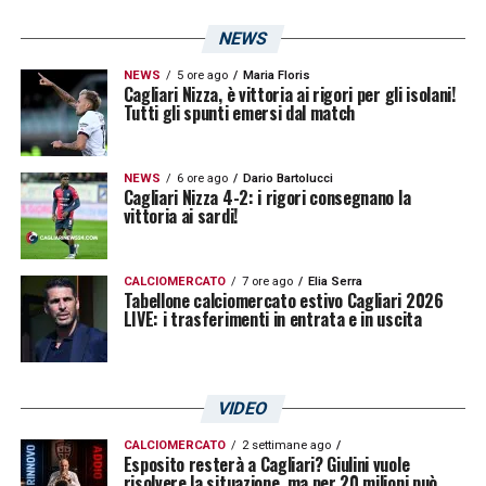
NEWS
NEWS
5 ore ago
Maria Floris
Cagliari Nizza, è vittoria ai rigori per gli isolani!
Tutti gli spunti emersi dal match
NEWS
6 ore ago
Dario Bartolucci
Cagliari Nizza 4-2: i rigori consegnano la
vittoria ai sardi!
CALCIOMERCATO
7 ore ago
Elia Serra
Tabellone calciomercato estivo Cagliari 2026
LIVE: i trasferimenti in entrata e in uscita
VIDEO
CALCIOMERCATO
2 settimane ago
Esposito resterà a Cagliari? Giulini vuole
risolvere la situazione, ma per 20 milioni può