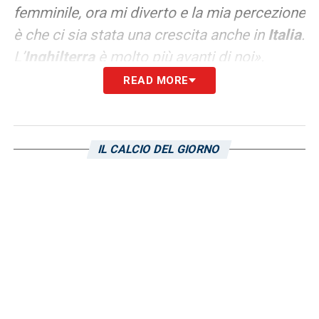
femminile, ora mi diverto e la mia percezione
è che ci sia stata una crescita anche in
Italia
.
L’
Inghilterra
è molto più avanti di noi».
READ MORE
Le parole dell’ex calciatore rossoblù
raccontano un successo costruito con
pazienza, lavoro e consapevolezza, ma
IL CALCIO DEL GIORNO
anche uno sguardo lucido sulla crescita del
calcio femminile italiano.
LA PLAYLIST DELLE NOSTRE TOP NEWS