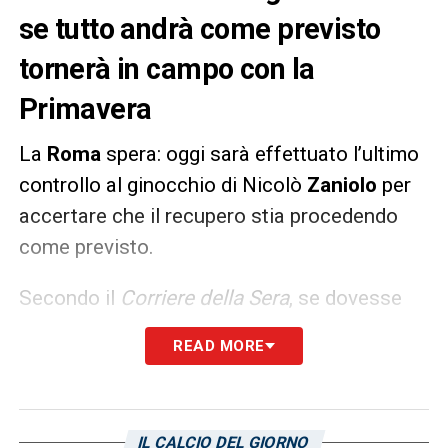
se tutto andrà come previsto
tornerà in campo con la
Primavera
La
Roma
spera: oggi sarà effettuato l’ultimo
controllo al ginocchio di Nicolò
Zaniolo
per
accertare che il recupero stia procedendo
come previsto.
Secondo il
Corriere della Sera
, se dovesse
arrivare, come sembra, l’ok del professore,
READ MORE
Zaniolo
tornerà in campo. Ma non con la
prima squadra. Il classe ’99 potrebbe
scendere in campo con la Primavera, il 26
IL CALCIO DEL GIORNO