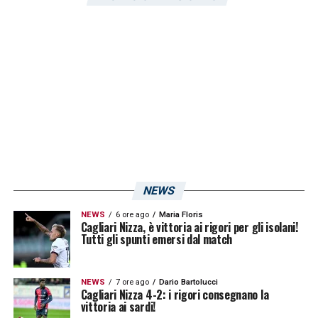
maggio, per sfidare il
Cagliari
. Nicolò, fuori
quota e quindi non utilizzabile durante i
playoff, potrebbe prendere parte a un paio di
partite con la Primavera giallorossa nel
finale di stagione, cominciando dal
Cagliari
al
Tre Fontane.
LA PLAYLIST DELLE NOSTRE TOP NEWS
NEWS
NEWS
6 ore ago
Maria Floris
Cagliari Nizza, è vittoria ai rigori per gli isolani!
Tutti gli spunti emersi dal match
NEWS
7 ore ago
Dario Bartolucci
Cagliari Nizza 4-2: i rigori consegnano la
vittoria ai sardi!