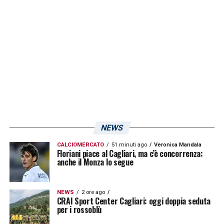
ore 18:00. I giallorossi hanno svolto un
lavoro atletico e tattico, lavorando con e
senza il pallone»
LA PLAYLIST DELLE NOSTRE TOP NEWS
NEWS
CALCIOMERCATO
51 minuti ago
Veronica Mandala
Floriani piace al Cagliari, ma c’è concorrenza:
anche il Monza lo segue
NEWS
2 ore ago
CRAI Sport Center Cagliari: oggi doppia seduta
per i rossoblù