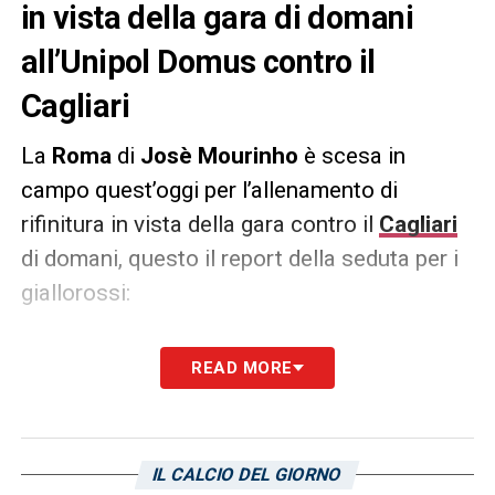
in vista della gara di domani
all’Unipol Domus contro il
Cagliari
La
Roma
di
Josè Mourinho
è scesa in
campo quest’oggi per l’allenamento di
rifinitura in vista della gara contro il
Cagliari
di domani, questo il report della seduta per i
giallorossi:
«Nella giornta odierna la Roma si è ritrovata
READ MORE
al Centro Sportivo Fulvio Bernardini
di Trigoria per effettuare l’ultimo
allenamento in vista della trasferta
IL CALCIO DEL GIORNO
di Cagliari, match previsto per domani alle