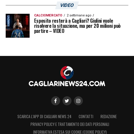
VIDEO
CALCIOMERCATO
2 settimane ago
Esposito resterà a Cagliari? Giulini vuole
risolvere la situazione, ma per 20 milioni può
partire – VIDEO
SCARICA L’APP DI CAGLIARI NEWS 24
CONTATTI
REDAZIONE
PRIVACY POLICY E TRATTAMENTO DEI DATI PERSONALI
INFORMATIVA ESTESA SUI COOKIE (COOKIE POLICY)