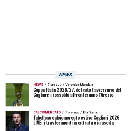
resto non ci fanno mai mancare il loro
supporto, nemmeno nei momenti più difficili.
Vogliamo regalare soddisfazioni, mercoledì
sarà una partita bella da giocare, oggi
dispiace non avere preso tre punti che
avrebbero fatto felici tutti».
LA PLAYLIST DELLE NOSTRE TOP NEWS
NEWS
NEWS
7 ore ago
Veronica Mandala
Coppa Italia 2026/27, definito l’avversario del
Cagliari: i rossoblù affronteranno l’Arezzo
CALCIOMERCATO
7 ore ago
Elia Serra
Tabellone calciomercato estivo Cagliari 2026
LIVE: i trasferimenti in entrata e in uscita