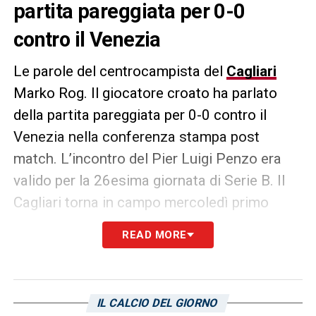
partita pareggiata per 0-0
contro il Venezia
Le parole del centrocampista del
Cagliari
Marko Rog. Il giocatore croato ha parlato
della partita pareggiata per 0-0 contro il
Venezia nella conferenza stampa post
match. L’incontro del Pier Luigi Penzo era
valido per la 26esima giornata di Serie B. Il
Cagliari torna in campo mercoledì primo
marzo contro il Genoa, all’Unipol Domus. Di
READ MORE
seguito le sue parole, riportate dal sito
ufficiale rossoblù.
«Anche oggi sono stati splendidi, ma del
IL CALCIO DEL GIORNO